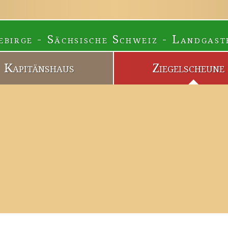
ebirge - Sächsische Schweiz - Landgast
Kapitänshaus
Ziegelscheune