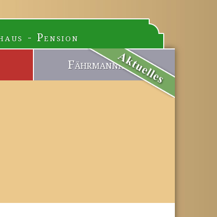
haus - Pension
Fährmannhaus