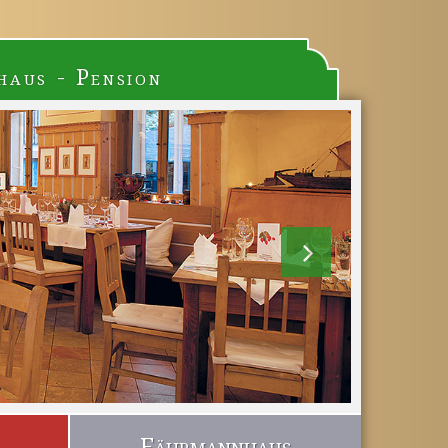
haus - Pension
Fährmannhaus