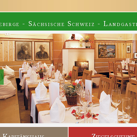
ebirge - Sächsische Schweiz - Landgast
Kapitänshaus
Ziegelscheune