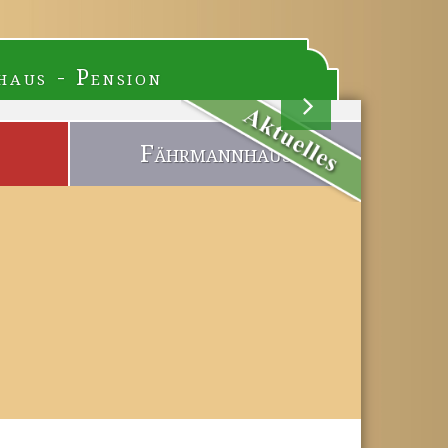
haus - Pension
Fährmannhaus