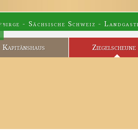
ebirge - Sächsische Schweiz - Landgast
Kapitänshaus
Ziegelscheune