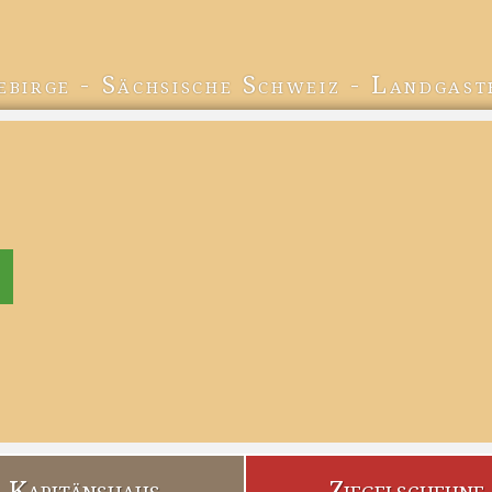
ebirge - Sächsische Schweiz - Landgast
Kapitänshaus
Ziegelscheune