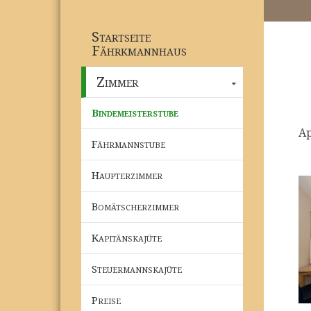
Startseite
Fährkmannhaus
Zimmer
Bindemeisterstube
Ap
Fährmannstube
Haupterzimmer
Bomätscherzimmer
Kapitänskajüte
Steuermannskajüte
Preise