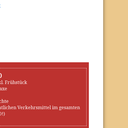
o
kl. Frühstück
taxe
chte
entlichen Verkehrsmittel im gesamten
!)