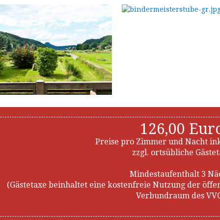
126,00 Eur
Preise pro Zimmer und Nacht in
zzgl. ortsübliche Gäste
Mindestaufenthalt 3 Nä
(Gästetaxe beinhaltet eine kostenfreie Nutzung der öff
Verbundraum des VVO