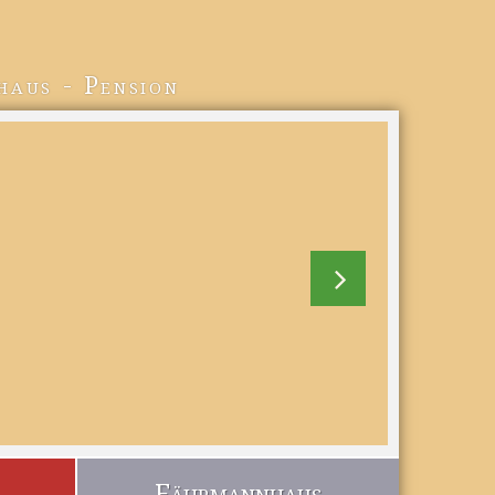
haus - Pension
Fährmannhaus