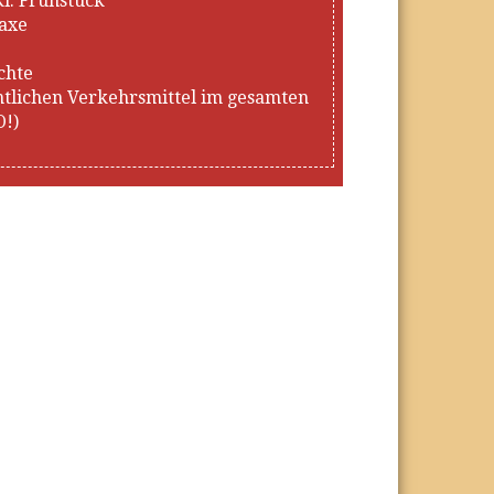
kl. Frühstück
taxe
chte
entlichen Verkehrsmittel im gesamten
!)