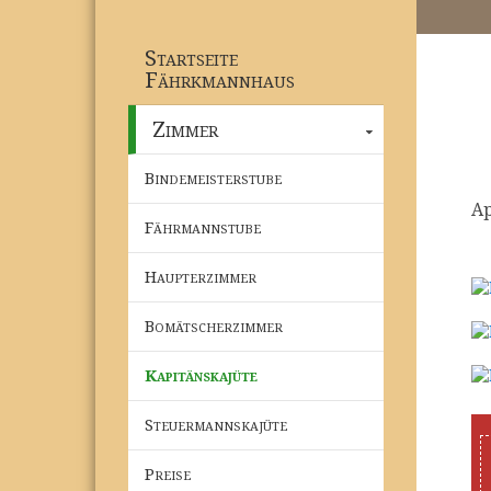
Startseite
Fährkmannhaus
Zimmer
Bindemeisterstube
Ap
Fährmannstube
Haupterzimmer
Bomätscherzimmer
Kapitänskajüte
Steuermannskajüte
Preise