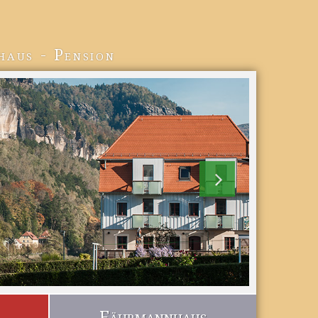
haus - Pension
Fährmannhaus