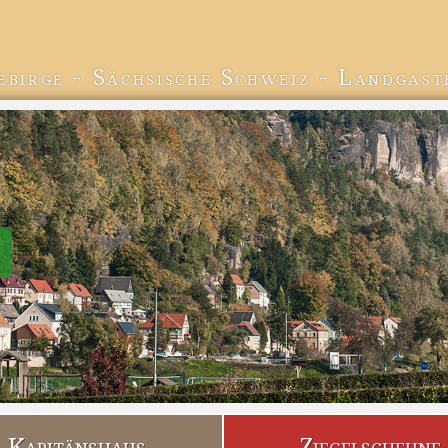
ebirge - Sächsische Schweiz - Landgast
Kapitänshaus
Ziegelscheune