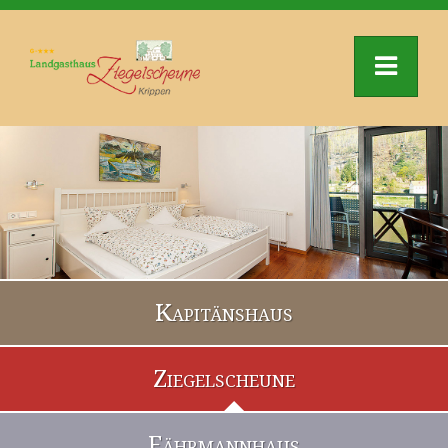
Kapitänshaus
Ziegelscheune
Fährmannhaus