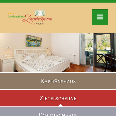
Kapitänshaus
Ziegelscheune
Fährmannhaus